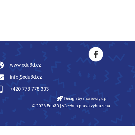
www.edu3d.cz
info@edu3d.cz
+420 773 778 303
Design by
moreways.pl
© 2026 Edu3D | Všechna práva vyhrazena