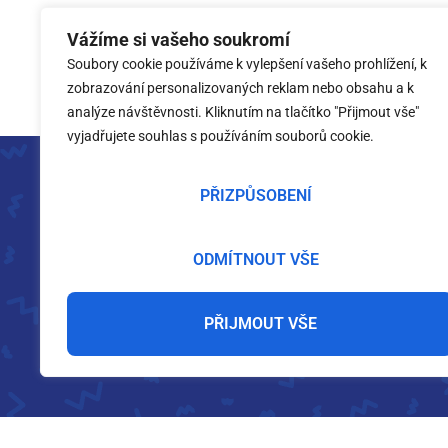
Vážíme si vašeho soukromí
Soubory cookie používáme k vylepšení vašeho prohlížení, k
zobrazování personalizovaných reklam nebo obsahu a k
analýze návštěvnosti. Kliknutím na tlačítko "Přijmout vše"
vyjadřujete souhlas s používáním souborů cookie.
Franšíza
PŘIZPŮSOBENÍ
Kontakt
Všeobecné obchodní podmínky
ODMÍTNOUT VŠE
Zásady ochrany osobních údajů
PŘIJMOUT VŠE