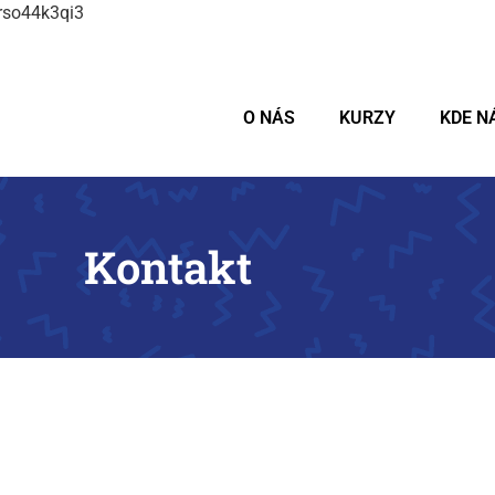
4rso44k3qi3
O NÁS
KURZY
KDE N
Kontakt